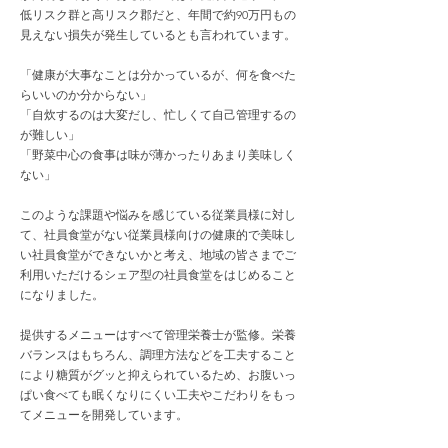
低リスク群と高リスク郡だと、年間で約90万円もの
見えない損失が発生しているとも言われています。
「健康が大事なことは分かっているが、何を食べた
らいいのか分からない」
「自炊するのは大変だし、忙しくて自己管理するの
が難しい」
「野菜中心の食事は味が薄かったりあまり美味しく
ない」
このような課題や悩みを感じている従業員様に対し
て、社員食堂がない従業員様向けの健康的で美味し
い社員食堂ができないかと考え、地域の皆さまでご
利用いただけるシェア型の社員食堂をはじめること
になりました。
​提供するメニューはすべて管理栄養士が監修。栄養
バランスはもちろん、調理方法などを工夫すること
により糖質がグッと抑えられているため、お腹いっ
ぱい食べても眠くなりにくい工夫やこだわりをもっ
てメニューを開発しています。